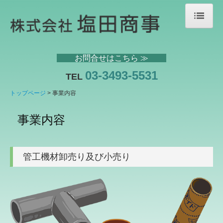
トップページ
お問合せはこちら ≫
会社案内
03-3493-5531
TEL
事業内容
トップページ
事業内容
商品紹介
事業内容
アウトレット
取扱メーカー
管工機材卸売り及び小売り
不動産物件紹介
交通案内
リンク集